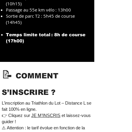
(10h15)
Passage au 55e km vélo : 13h00
Sortie de parc T2 : 5h45 de course
(14h45)
Temps limite total : 8h de course
(17h00)
📝
COMMENT
S’INSCRIRE ?
L’inscription au Triathlon du Lot – Distance L se
fait 100% en ligne.
👉 Cliquez sur
JE M’INSCRIS
et laissez-vous
guider !
⚠️ Attention : le tarif évolue en fonction de la