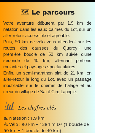
🗺️ Le parcours
Votre aventure débutera par 1,9 km de
natation dans les eaux calmes du Lot, sur un
aller-retour accessible et agréable.
Puis, 90 km de vélo vous attendent sur les
routes des causses du Quercy : une
première boucle de 50 km suivie d’une
seconde de 40 km, alternant portions
roulantes et paysages spectaculaires.
Enfin, un semi-marathon plat de 21 km, en
aller-retour le long du Lot, avec un passage
inoubliable sur le chemin de halage et au
cœur du village de Saint-Cirq Lapopie.
📊
Les chiffres clés
🏊 Natation : 1,9 km
🚴 Vélo : 90 km – 1384 m D+ (1 boucle de
50 km + 1 boucle de 40 km)