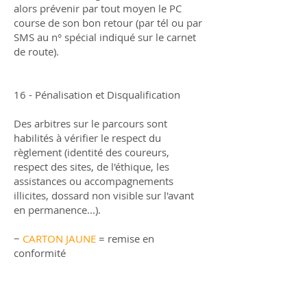
alors prévenir par tout moyen le PC
course de son bon retour (par tél ou par
SMS au n° spécial indiqué sur le carnet
de route).
16 - Pénalisation et Disqualification
Des arbitres sur le parcours sont
habilités à vérifier le respect du
règlement (identité des coureurs,
respect des sites, de l'éthique, les
assistances ou accompagnements
illicites, dossard non visible sur l'avant
en permanence...).
−
CARTON JAUNE
= remise en
conformité
STOP- arrêt de l'athlète et explication de
l'infraction
REMISE EN CONFORMITÉ